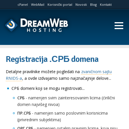
cPanel
WebMail
Korisnički portal
Novosti
Blog
Kontakt
Registracija .СРБ domena
Detaljne pravilnike možete pogledati na
zvaničnom sajtu
RNIDS-a
, a ovde izdvajamo samo najznačajnije delove...
СРБ domeni koji se mogu registrovati...
СРБ
- namenjen svim zainteresovanim licima (ćirilični
domen najvišeg nivoa)
ПР.СРБ
- namenjen samo poslovnim korisnicima
(privrednim subjektima)
ОРГ.СРБ
- namenjen ostalim pravnim licima, koja nisu