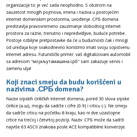
organizacije to je već sada neophodno. S obzirom na
zauzetost mnogih pojmova, imena i naziva u postojećim
internet domenskim prostorima, uvođenje .СРБ domena
predstavlja pravovremeno zauzimanje slobodnog internet
prostora za razne, trenutno i nepredvidljive, buduće potrebe.
Postoje ozbiljne pretpostavke da će u budućnosti čak i mnogi
od uređaja koje svakodnevno koristimo imati svoju sopstvenu
internet adresu. Futuristički primer: vaš digitalizovani automobil
sa adresom "мојаљутамашина.срб" sam zakazuje servis i
zamenu ulja!
Koji znaci smeju da budu korišćeni u
nazivima .СРБ domena?
Nazivi srpskih ćiriličkih internet domena, pored 30 slova srpske
ćirilice (а-ш), mogu da sadrže i cifre (0-9) i crticu (-). Ne smeju
da sadrže crticu na početku ili kraju, kao ni dve uzastopne
crtice na trećoj i četvrtoj poziciji. Naziv .СРБ može da sadrži
najviše 63 ASCII znakова posle ACE kompatibilne konverzije.