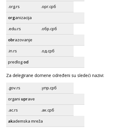
.org.rs
.орг.срб
org
anizacija
.edu.rs
.обр.срб
obr
azovanje
.in.rs
.од.срб
predlog
od
Za delegirane domene određeni su sledeći nazivi:
.gov.rs
.упр.срб
organi
upr
ave
.ac.rs
.ак.срб
ak
ademska mreža