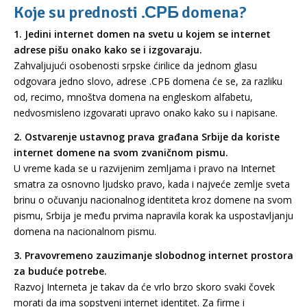
Koje su prednosti .СРБ domena?
1. Jedini internet domen na svetu u kojem se internet
adrese pišu onako kako se i izgovaraju.
Zahvaljujući osobenosti srpske ćirilice da jednom glasu
odgovara jedno slovo, adrese .СРБ domena će se, za razliku
od, recimo, mnoštva domena na engleskom alfabetu,
nedvosmisleno izgovarati upravo onako kako su i napisane.
2. Ostvarenje ustavnog prava građana Srbije da koriste
internet domene na svom zvaničnom pismu.
U vreme kada se u razvijenim zemljama i pravo na Internet
smatra za osnovno ljudsko pravo, kada i najveće zemlje sveta
brinu o očuvanju nacionalnog identiteta kroz domene na svom
pismu, Srbija je među prvima napravila korak ka uspostavljanju
domena na nacionalnom pismu.
3. Pravovremeno zauzimanje slobodnog internet prostora
za buduće potrebe.
Razvoj Interneta je takav da će vrlo brzo skoro svaki čovek
morati da ima sopstveni internet identitet. Za firme i