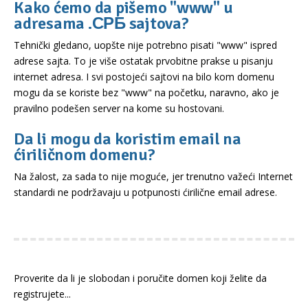
Kako ćemo da pišemo "www" u
adresama .СРБ sajtova?
Tehnički gledano, uopšte nije potrebno pisati "www" ispred
adrese sajta. To je više ostatak prvobitne prakse u pisanju
internet adresa. I svi postojeći sajtovi na bilo kom domenu
mogu da se koriste bez "www" na početku, naravno, ako je
pravilno podešen server na kome su hostovani.
Da li mogu da koristim email na
ćiriličnom domenu?
Na žalost, za sada to nije moguće, jer trenutno važeći Internet
standardi ne podržavaju u potpunosti ćirilične email adrese.
Proverite da li je slobodan i poručite domen koji želite da
registrujete...