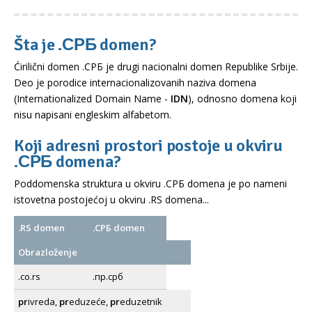
Šta je .СРБ domen?
Ćirilični domen .СРБ je drugi nacionalni domen Republike Srbije.
Deo je porodice internacionalizovanih naziva domena
(Internationalized Domain Name -
IDN
), odnosno domena koji
nisu napisani engleskim alfabetom.
Koji adresni prostori postoje u okviru
.СРБ domena?
Poddomenska struktura u okviru .СРБ domena je po nameni
istovetna postojećoj u okviru .RS domena...
.RS domen
.СРБ domen
Obrazloženje
.co.rs
.пр.срб
pr
ivreda,
pr
eduzeće,
pr
eduzetnik