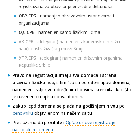
registravana za obavljanje privredne delatnosti
ОБР.СРБ
- namenjen obrazovnim ustanovama i
organizacijama
ОД.СРБ
- namenjen samo fizičkim licima
АК.СРБ
- (delegiran) namenjen akademskoj mreži i
naučno-istraživačkoj mreži Srbije
УПР.СРБ
- (delegiran) namenjen državnim organima
Republike Srbije
Pravo na registraciju imaju sva domaća i strana
pravna i fizička lica
, s tim što su određeni tipovi domena,
namenjeni isključivo određenim tipovima korisnika, kao što
je navedeno u opisu tipova domena.
Zakup .срб domena se plaća na godišnjem nivou
po
cenovniku
objavljenom na našem sajtu.
Predlažemo da pročitate i
Opšte uslove registracije
nacionalnih domena