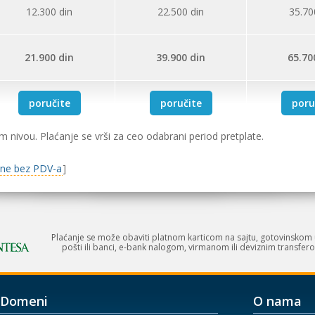
12.300
din
22.500
din
35.70
21.900
din
39.900
din
65.70
poručite
poručite
poru
ivou. Plaćanje se vrši za ceo odabrani period pretplate.
ene bez PDV-a
]
Plaćanje se može obaviti platnom karticom na sajtu, gotovinskom 
pošti ili banci, e-bank nalogom, virmanom ili deviznim transfero
Domeni
O nama