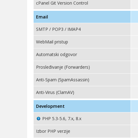
cPanel Git Version Control
Email
SMTP / POP3 / IMAP4
WebMail pristup
Automatski odgovor
Prosleđivanje (Forwarders)
Anti-Spam (SpamAssassin)
Anti-Virus (ClamAV)
Development
PHP 5.3-5.6, 7.x, 8.x
Izbor PHP verzije