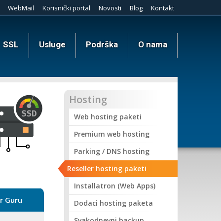
WebMail
Korisnički portal
Novosti
Blog
Kontakt
SSL
Usluge
Podrška
O nama
Hosting
Web hosting paketi
Premium web hosting
Parking / DNS hosting
Reseller hosting paketi
Installatron (Web Apps)
r Guru
Dodaci hosting paketa
Svakodnevni backup