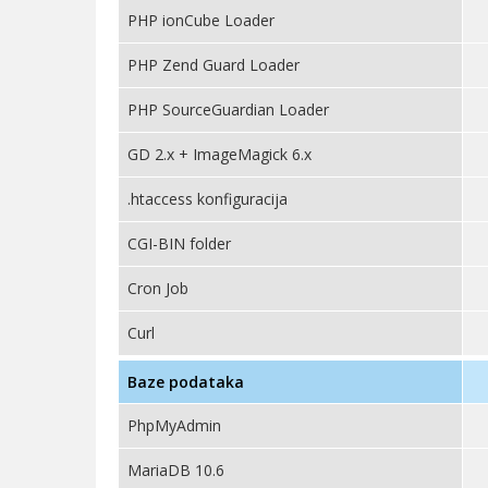
PHP ionCube Loader
PHP Zend Guard Loader
PHP SourceGuardian Loader
GD 2.x + ImageMagick 6.x
.htaccess konfiguracija
CGI-BIN folder
Cron Job
Curl
Baze podataka
PhpMyAdmin
MariaDB 10.6