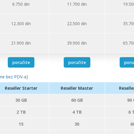
6.750
din
11.700
din
19.50
12.300
din
22.500
din
35.70
21.900
din
39.900
din
65.70
poručite
poručite
poru
ene bez PDV-a
]
Reseller Starter
Reseller Master
Reselle
30 GB
60 GB
90 
2 TB
4 TB
6 
15
30
6