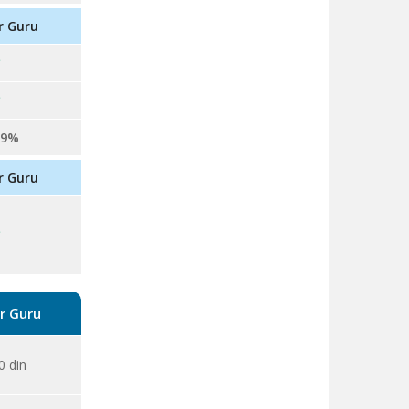
r Guru
99%
r Guru
r Guru
0
din