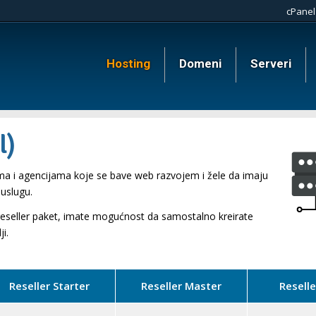
cPanel
Hosting
Domeni
Serveri
l)
ma i agencijama koje se bave web razvojem i žele da imaju
uslugu.
 reseller paket, imate mogućnost da samostalno kreirate
i.
Reseller Starter
Reseller Master
Reselle