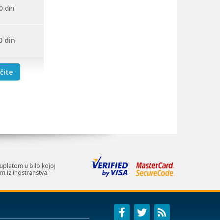
0
din
0
din
čite
uplatom u bilo kojoj
m iz inostranstva.