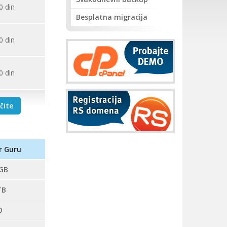
0
din
Besplatna migracija
0
din
0
din
čite
r Guru
GB
TB
0