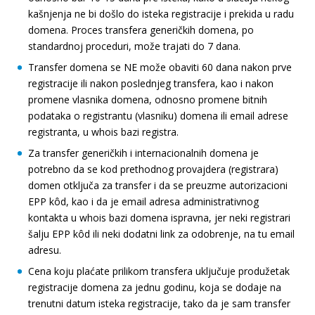
kašnjenja ne bi došlo do isteka registracije i prekida u radu
domena. Proces transfera generičkih domena, po
standardnoj proceduri, može trajati do 7 dana.
Transfer domena se NE može obaviti 60 dana nakon prve
registracije ili nakon poslednjeg transfera, kao i nakon
promene vlasnika domena, odnosno promene bitnih
podataka o registrantu (vlasniku) domena ili email adrese
registranta, u whois bazi registra.
Za transfer generičkih i internacionalnih domena je
potrebno da se kod prethodnog provajdera (registrara)
domen otključa za transfer i da se preuzme autorizacioni
EPP kôd, kao i da je email adresa administrativnog
kontakta u whois bazi domena ispravna, jer neki registrari
šalju EPP kôd ili neki dodatni link za odobrenje, na tu email
adresu.
Cena koju plaćate prilikom transfera uključuje produžetak
registracije domena za jednu godinu, koja se dodaje na
trenutni datum isteka registracije, tako da je sam transfer