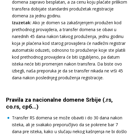
domena zapravo besplatan, a za cenu koju plaćate prilikom
transfera dobijate standardni produžetak registracije
domena za jednu godinu.
Izuzetak:
Ako je domen sa zakašnjenjem produžen kod
prethodnog provajdera, a transfer domena se obavi u
narednih 45 dana nakon takvog produženja, jednu godinu
koja je plaćena kod starog provajdera će nadležni registrar
automatski oduzeti, odnosno to produženje koje ste platili
kod prethodnog provajdera će biti izgubljeno, pa datum
isteka neće biti promenjen nakon transfera. Da biste ovo
izbegli, naša preporuka je da se transfer nikada ne vrši 45
dana nakon poslednjeg produženja registracije.
Pravila za nacionalne domene Srbije (.rs,
co.rs, срб...)
Transfer RS domena se može obaviti i do 30 dana nakon
isteka, ali je svakako preporučljivo da se pokrene bar 7
dana pre isteka, kako u slučaju nekog kašnjenja ne bi došlo