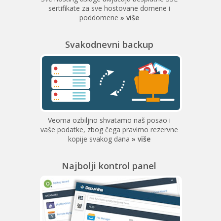
sertifikate za sve hostovane domene i
poddomene
» više
Svakodnevni backup
Veoma ozbiljno shvatamo naš posao i
vaše podatke, zbog čega pravimo rezervne
kopije svakog dana
» više
Najbolji kontrol panel