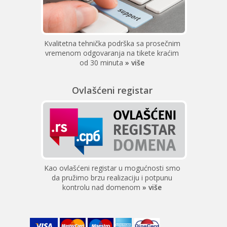
Kvalitetna tehnička podrška sa prosečnim
vremenom odgovaranja na tikete kraćim
od 30 minuta
» više
Ovlašćeni registar
Kao ovlašćeni registar u mogućnosti smo
da pružimo brzu realizaciju i potpunu
kontrolu nad domenom
» više