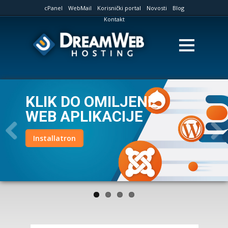
cPanel
WebMail
Korisnički portal
Novosti
Blog
Kontakt
KLIK DO OMILJENE
WEB APLIKACIJE
Installatron
Previous
Next