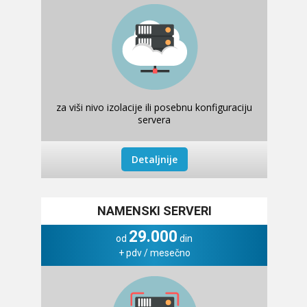
za viši nivo izolacije ili posebnu konfiguraciju
servera
Detaljnije
NAMENSKI SERVERI
29.000
od
din
+ pdv / mesečno