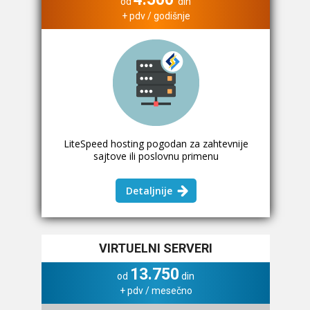
od
din
+ pdv / godišnje
LiteSpeed hosting pogodan za zahtevnije
sajtove ili poslovnu primenu
Detaljnije
VIRTUELNI SERVERI
13.750
od
din
+ pdv / mesečno