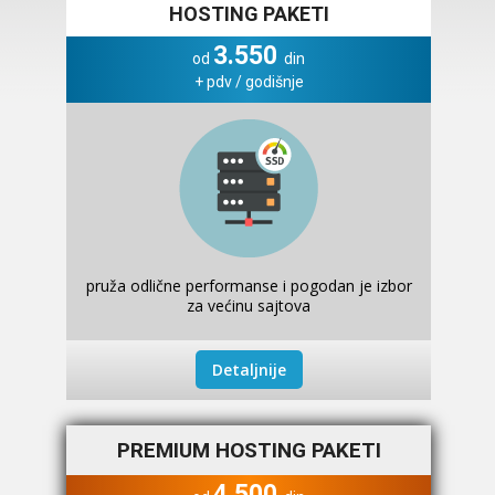
HOSTING PAKETI
3.550
od
din
+ pdv / godišnje
pruža odlične performanse i pogodan je izbor
za većinu sajtova
Detaljnije
PREMIUM HOSTING PAKETI
4.500