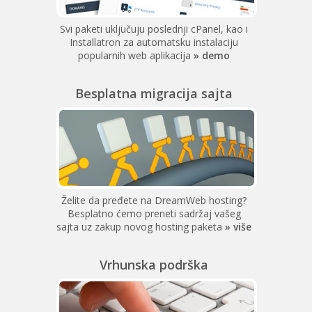
Svi paketi uključuju poslednji cPanel, kao i
Installatron za automatsku instalaciju
popularnih web aplikacija
» demo
Besplatna migracija sajta
Želite da pređete na DreamWeb hosting?
Besplatno ćemo preneti sadržaj vašeg
sajta uz zakup novog hosting paketa
» više
Vrhunska podrška