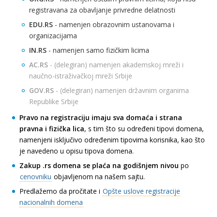
registravana za obavljanje privredne delatnosti
EDU.RS
- namenjen obrazovnim ustanovama i
organizacijama
IN.RS
- namenjen samo fizičkim licima
AC.RS
- (delegiran) namenjen akademskoj mreži i
naučno-istraživačkoj mreži Srbije
GOV.RS
- (delegiran) namenjen državnim organima
Republike Srbije
Pravo na registraciju imaju sva domaća i strana
pravna i fizička lica
, s tim što su određeni tipovi domena,
namenjeni isključivo određenim tipovima korisnika, kao što
je navedeno u opisu tipova domena.
Zakup .rs domena se plaća na godišnjem nivou
po
cenovniku
objavljenom na našem sajtu.
Predlažemo da pročitate i
Opšte uslove registracije
nacionalnih domena