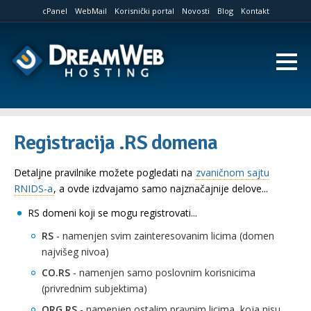
cPanel
WebMail
Korisnički portal
Novosti
Blog
Kontakt
Registracija .RS domena
Detaljne pravilnike možete pogledati na
zvaničnom sajtu
RNIDS-a
, a ovde izdvajamo samo najznačajnije delove...
RS domeni koji se mogu registrovati...
RS
- namenjen svim zainteresovanim licima (domen
najvišeg nivoa)
CO.RS
- namenjen samo poslovnim korisnicima
(privrednim subjektima)
ORG.RS
- namenjen ostalim pravnim licima, koja nisu