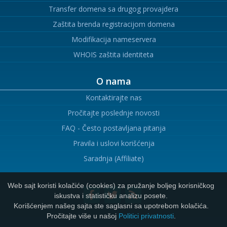
Transfer domena sa drugog provajdera
Zaštita brenda registracijom domena
Modifikacija nameservera
WHOIS zaštita identiteta
O nama
Kontaktirajte nas
Pročitajte poslednje novosti
FAQ - Često postavljana pitanja
Pravila i uslovi korišćenja
Saradnja (Affiliate)
Web sajt koristi kolačiće (cookies) za pružanje boljeg korisničkog
iskustva i statističku analizu posete.
Korišćenjem našeg sajta ste saglasni sa upotrebom kolačića.
Pročitajte više u našoj
Politici privatnosti
.