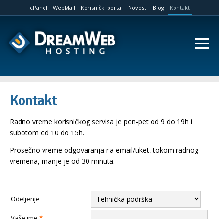
cPanel
WebMail
Korisnički portal
Novosti
Blog
Kontakt
Kontakt
Radno vreme korisničkog servisa je pon-pet od 9 do 19h i
subotom od 10 do 15h.
Prosečno vreme odgovaranja na email/tiket, tokom radnog
vremena, manje je od 30 minuta.
Odeljenje
Vaše ime
*