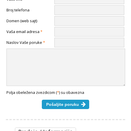
Broj telefona
Domen (web sajt)
Vaša email adresa
*
Naslov Vaše poruke
*
Polja obeležena zvezdicom (
*
) su obavezna